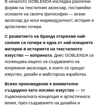
В началото GOBLENDA изследва различни
форми на текстилния аксесоар, поставяйки
основите на своята философия — всеки
аксесоар да носи индивидуалност, история и
артистичен почерк.
С развитието на бранда открихме най-
силния си почерк в една от най-изящните
материи в историята на текстилното
изкуство — коприната
. Днес GOBLENDA се
посвещава изцяло на създаването на
копринени аксесоари, в които се срещат
изкуство, дизайн и майсторска изработка.
Всяко произведение е внимателно
създадено като носимо изкуство
— от
първоначалната концепция и артистичната
визия, през създаването на дизайна и