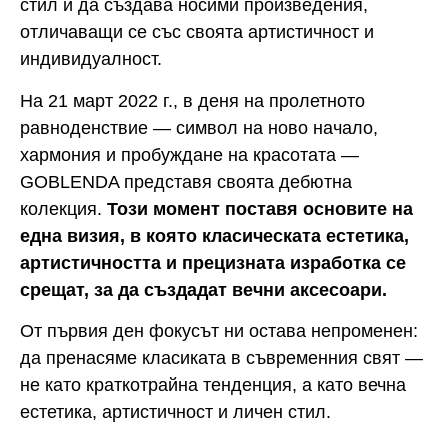
стил и да създава носими произведения,
отличаващи се със своята артистичност и
индивидуалност.
На 21 март 2022 г., в деня на пролетното
равноденствие — символ на ново начало,
хармония и пробуждане на красотата —
GOBLENDA представя своята дебютна
колекция.
Този момент поставя основите на
една визия, в която класическата естетика,
артистичността и прецизната изработка се
срещат, за да създадат вечни аксесоари.
От първия ден фокусът ни остава непроменен:
да пренасяме класиката в съвременния свят —
не като краткотрайна тенденция, а като вечна
естетика, артистичност и личен стил.