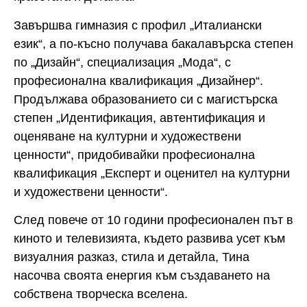
Завършва гимназия с профил „Италиански
език“, а по-късно получава бакалавърска степен
по „Дизайн“, специализация „Мода“, с
професионална квалификация „Дизайнер“.
Продължава образованието си с магистърска
степен „Идентификация, автентификация и
оценяване на културни и художествени
ценности“, придобивайки професионална
квалификация „Експерт и оценител на културни
и художествени ценности“.
След повече от 10 години професионален път в
киното и телевизията, където развива усет към
визуалния разказ, стила и детайла, Тина
насочва своята енергия към създаването на
собствена творческа вселена.