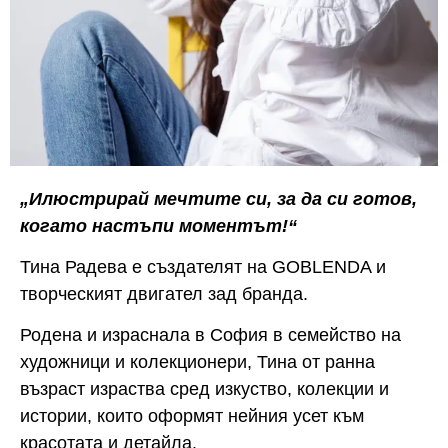
„Илюстрирай мечтите си, за да си готов,
когато настъпи моментът!“
Тина Радева е създателят на GOBLENDA и
творческият двигател зад бранда.
Родена и израснала в София в семейство на
художници и колекционери, Тина от ранна
възраст израства сред изкуство, колекции и
истории, които оформят нейния усет към
красотата и детайла.