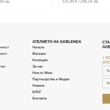
125,90
€
/ 246,24 лв.
60 лв.
АТЕЛИЕТО НА GOBLENDA
СТА
GOB
чност
Начало
ност
Магазин
+ К
Колекции
ОТС
тки
За нас
How to Wear
Партньорства и Медии
Новини
БЛОГ
Контакти