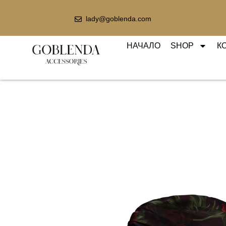
lady@goblenda.com
НАЧАЛО
SHOP
К