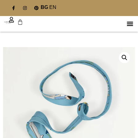
BG
EN