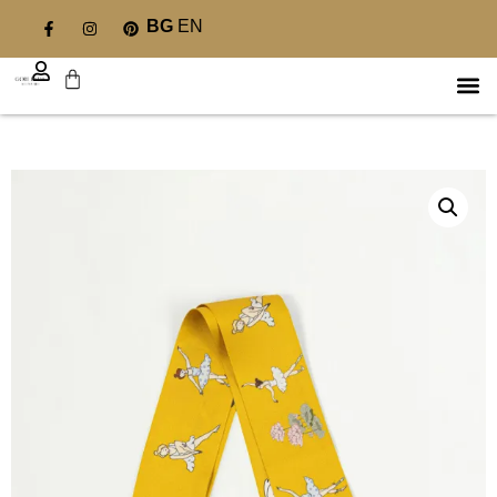
BG
EN