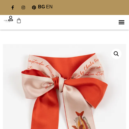
BG
EN