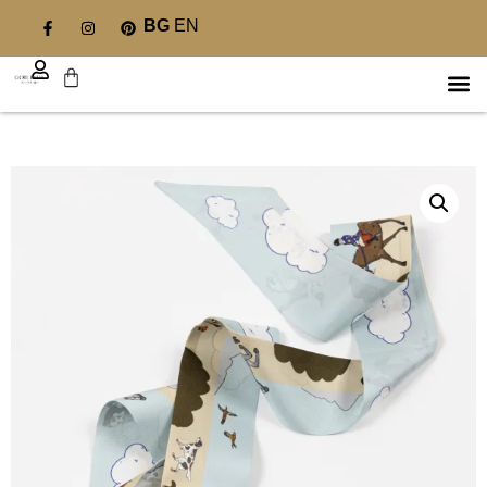
BG
EN