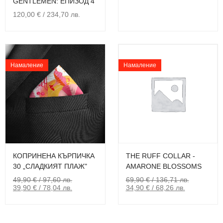
GENTLEMEN: ЕПИЗОД 4
120,00
€
/ 234,70 лв.
Намаление
Намаление
КОПРИНЕНА КЪРПИЧКА
THE RUFF COLLAR -
30 „СЛАДКИЯТ ПЛАЖ"
AMARONE BLOSSOMS
49,90
€
/ 97,60 лв.
69,90
€
/ 136,71 лв.
39,90
€
/ 78,04 лв.
34,90
€
/ 68,26 лв.