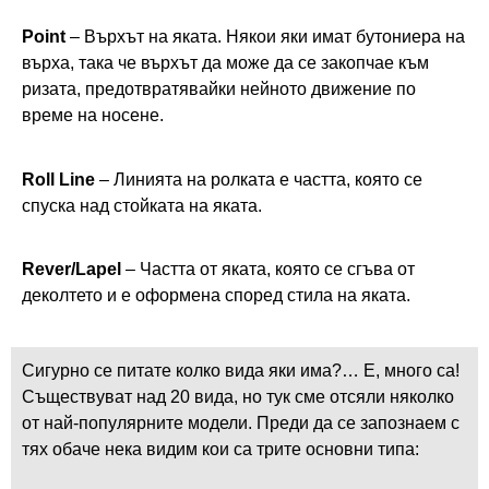
Point
– Върхът на яката. Някои яки имат бутониера на
върха, така че върхът да може да се закопчае към
ризата, предотвратявайки нейното движение по
време на носене.
Roll Line
– Линията на ролката е частта, която се
спуска над стойката на яката.
Rever/Lapel
– Частта от яката, която се сгъва от
деколтето и е оформена според стила на яката.
Сигурно се питате колко вида яки има?… Е, много са!
Съществуват над 20 вида, но тук сме отсяли няколко
от най-популярните модели. Преди да се запознаем с
тях обаче нека видим кои са трите основни типа: