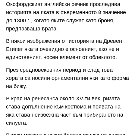
Оксфордският английски речник проследява
историята на яката в съвременното ѝ значение
до 1300 г., когато яките служат като броня,
предпазваща врата.
В някои изображения от историята на Древен
Египет яката очевидно е основният, ако не и
единственият, носен елемент от облеклото.
През средновековния период и след това
хората са носили орнаментални яки като форма
на бижу.
В края на ренесанса около XV-ти век, ризата
става допълнение към костюма и появата на
яка става неизбежна част към прибирането на
силуета.