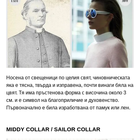
Носена от свещеници по целия свят, чиновническата
яка е тясна, твърда и изправена, почти винаги бяла на
цвят. Тя има пръстенова форма с височина около 3
см. и е символ на благоприличие и духовенство.
Първоначално е била изработвана от памук или лен.
MIDDY COLLAR / SAILOR COLLAR