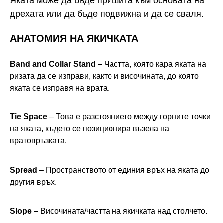
Яката може да бъде пришита към основата на
дрехата или да бъде подвижна и да се сваля.
АНАТОМИЯ НА ЯКИЧКАТА
Band and Collar Stand
– Частта, която кара яката на
ризата да се изправи, както и височината, до която
яката се изправя на врата.
Tie Space
– Това е разстоянието между горните точки
на яката, където се позиционира възела на
вратовръзката.
Spread
– Пространството от единия връх на яката до
другия връх.
Slope
– Височината/частта на якичката над столчето.