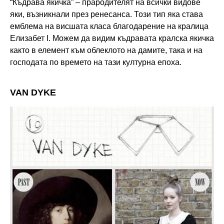
“Къдрава якичка” – прародителят на всички видове
яки, възникнали през ренесанса. Този тип яка става
емблема на висшата класа благодарение на кралица
Елизабет I. Можем да видим къдравата кралска якичка
както в елемент към облеклото на дамите, така и на
господата по времето на тази културна епоха.
VAN DYKE