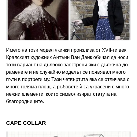
Името на този модел якички произлиза от XVII-ти век.
Кралският художник Антъни Ван Дайк обичал да носи
този вариант на дълбоко заострени яки с дължина до
раменете и не случайно моделът се появявал много
пъти в портрети му. Тази четвъртита яка се отличава с
много голяма площ, а ръбовете ѝ са украсени с много
нежни елементи, които символизират статута на
благородниците.
CAPE COLLAR