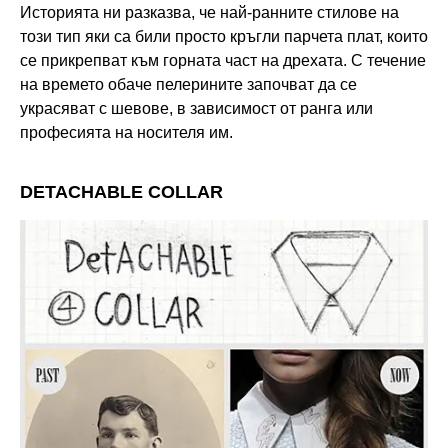
Историята ни разказва, че най-ранните стилове на
този тип яки са били просто кръгли парчета плат, които
се прикрепват към горната част на дрехата. С течение
на времето обаче пелерините започват да се
украсяват с шевове, в зависимост от ранга или
професията на носителя им.
DETACHABLE COLLAR