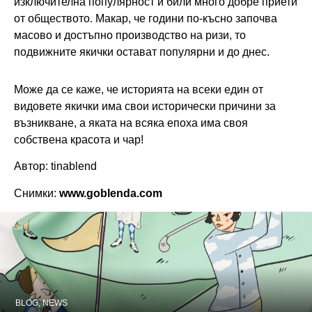
изключителна популярност и били много добре приети
от обществото. Макар, че години по-късно започва
масово и достъпно производство на ризи, то
подвижните якички остават популярни и до днес.
Може да се каже, че историята на всеки един от
видовете якички има свои исторически причини за
възникване, а яката на всяка епоха има своя
собствена красота и чар!
Автор: tinablend
Снимки:
www.goblenda.com
BLOG
,
NEWS