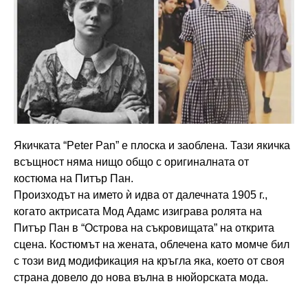
Якичката “Peter Pan” е плоска и заоблена. Тази якичка
всъщност няма нищо общо с оригиналната от
костюма на Питър Пан.
Произходът на името ѝ идва от далечната 1905 г.,
когато актрисата Мод Адамс изиграва ролята на
Питър Пан в “Острова на съкровищата” на открита
сцена. Костюмът на жената, облечена като момче бил
с този вид модификация на кръгла яка, което от своя
страна довело до нова вълна в нюйорската мода.