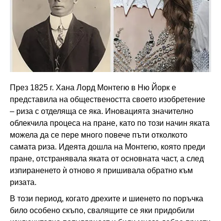
През 1825 г. Хана Лорд Монтегю в Ню Йорк е
представила на обществеността своето изобретение
– риза с отделяща се яка. Иновацията значително
облекчила процеса на пране, като по този начин яката
можела да се пере много повече пъти отколкото
самата риза. Идеята дошла на Монтегю, която преди
пране, отстранявала яката от основната част, а след
изпираненето ѝ отново я пришивала обратно към
ризата.
В този период, когато дрехите и шиенето по поръчка
било особено скъпо, свалящите се яки придобили