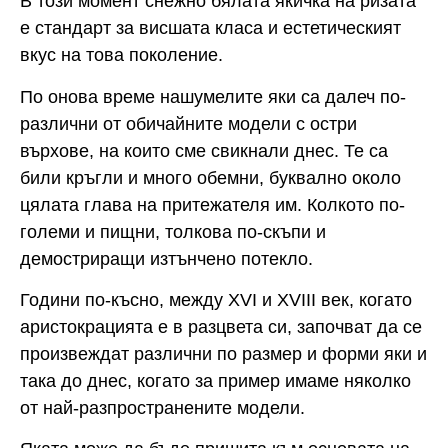
В този момент снежно бялата якичка на ризата
е стандарт за висшата класа и естетическият
вкус на това поколение.
По онова време нашумелите яки са далеч по-
различни от обичайните модели с остри
върхове, на които сме свикнали днес. Те са
били кръгли и много обемни, буквално около
цялата глава на притежателя им. Колкото по-
големи и пищни, толкова по-скъпи и
демостриращи изтънчено потекло.
Години по-късно, между XVI и XVIII век, когато
аристокрацията е в разцвета си, започват да се
произвеждат различни по размер и форми яки и
така до днес, когато за пример имаме няколко
от най-разпространените модели.