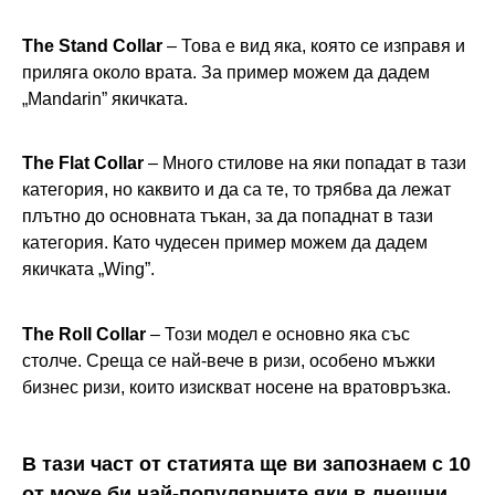
The Stand Collar
– Това е вид яка, която се изправя и
приляга около врата. За пример можем да дадем
„Mandarin” якичката.
The Flat Collar
– Много стилове на яки попадат в тази
категория, но каквито и да са те, то трябва да лежат
плътно до основната тъкан, за да попаднат в тази
категория. Като чудесен пример можем да дадем
якичката „Wing”.
The Roll Collar
– Този модел е основно яка със
столче. Среща се най-вече в ризи, особено мъжки
бизнес ризи, които изискват носене на вратовръзка.
В тази част от статията ще ви запознаем с 10
от може би най-популярните яки в днешни