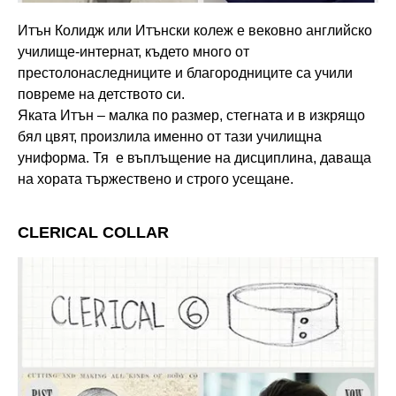
Итън Колидж или Итънски колеж е вековно английско
училище-интернат, където много от
престолонаследниците и благородниците са учили
повреме на детството си.
Яката Итън – малка по размер, стегната и в изкрящо
бял цвят, произлила именно от тази училищна
униформа. Тя е въплъщение на дисциплина, даваща
на хората тържествено и строго усещане.
CLERICAL COLLAR