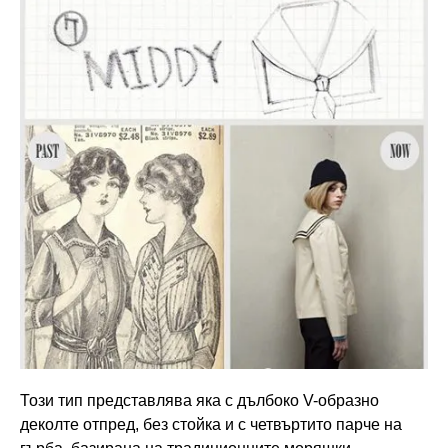
Този тип представлява яка с дълбоко V-образно
деколте отпред, без стойка и с четвъртито парче на