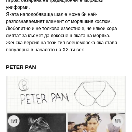
гърба, базирана на традиционните моряшки
униформи.
Яката наподобяваща шал е може би най-
разпознаваемият елемент от моряшкия костюм.
Любопитно и не толкова известно е, че някои хора
смятат за късмет да докоснеш яката на моряка.
Женска версия на този тип военоморска яка става
популярна в началото на XX-ти век.
PETER PAN