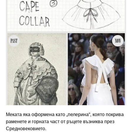
Меката яка оформена като „пелерина“, която покрива
раменете и горната част от ръцете възниква през
Средновековието.