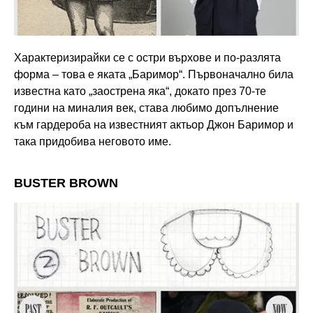
Характеризирайки се с остри върхове и по-разлята
форма – това е яката „Баримор“. Първоначално била
известна като „заострена яка“, докато през 70-те
години на миналия век, става любимо допълнение
към гардероба на известният актьор Джон Баримор и
така придобива неговото име.
BUSTER BROWN