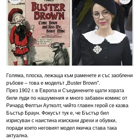
Голяма, плоска, лежаща към раменете и със заоблени
ръбове – това е моделът „Buster Brown”.
През 1902 г. в Европа и Съединените щати хората
били луди по нашумения и много забавен комикс от
Ричард Фелтън Аутколт, чийто главен герой се казва
Бъстър Браун. Фокусът тук е, че Бъстър бил
изрисуван с наистина изискани дрехи и обувки,
поради което неговият модел якичка става така
актуална.