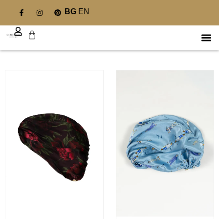
BG
EN